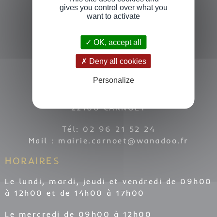
gives you control over what you
want to activate
OK, accept all
Deny all cookies
COORDONNÉES
Personalize
7 Place de La Mairie
22160 CARNOËT
Tél: 02 96 21 52 24
Mail :
mairie.carnoet@wanadoo.fr
HORAIRES
Le lundi, mardi, jeudi et vendredi de 09h00
à 12h00 et de 14h00 à 17h00
Le mercredi de 09h00 à 12h00