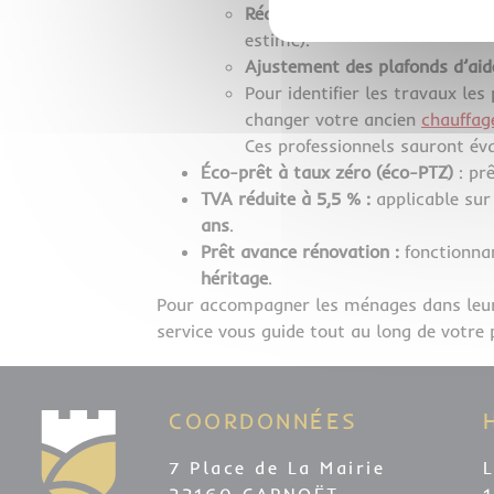
Réduction de l’avance pour l
estimé).
Ajustement des plafonds d’aid
Pour identifier les travaux le
changer votre ancien
chauffag
Ces professionnels sauront éva
Éco-prêt à taux zéro (éco-PTZ)
: pr
TVA réduite à 5,5 % :
applicable sur
ans
.
Prêt avance rénovation :
fonctionnan
héritage
.
Pour accompagner les ménages dans leur
service vous guide tout au long de votre p
COORDONNÉES
7 Place de La Mairie
L