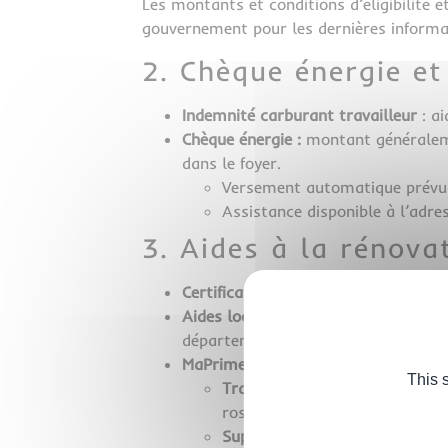
Les montants et conditions d’éligibilité 
gouvernement pour les dernières informa
2. Chèque énergie et
Indemnité carburant travailleur
: a
Chèque énergie :
montant généralem
dans le foyer.
Versement automatique prévu 
Assistance disponible à l’adre
3. Aides à la rénova
Certificats d’économie d’énergie (CE
Aides locales :
certaines collectivi
départementaux
ici
.
MaPrimeRénov’ :
le dispositif est p
This 
Travaux mono-gestes mainte
rose) n’y ont
pas accès
.
Suppression temporaire de l’e