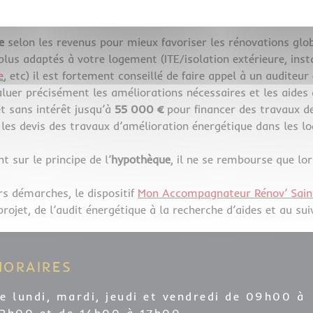
es ménages très modestes
dans le cadre du
Parcours par gest
e
selon les revenus pour mieux favoriser les rénovations glob
s plus adaptés à votre logement (ITE/isolation extérieure, in
e
, etc) il est fortement conseillé de faire appel à un audite
luer précisément les améliorations nécessaires et les aides 
êt sans intérêt jusqu’à
55 000 €
pour financer des travaux de
 les devis des travaux d’amélioration énergétique dans les 
t sur le principe de l’
hypothèque
, il ne se rembourse que lo
s démarches, le dispositif
Mon Accompagnateur Rénov’ Sain
rojet, de l’audit énergétique à la recherche d’aides et au sui
HORAIRES
e lundi, mardi, jeudi et vendredi de 09h00 à