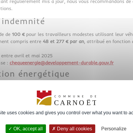
étant régulièrement mis à jour, nous vous recommandons de co
tions.
 indemnité
ide de
100 €
pour les travailleurs modestes utilisant leur véh
ent compris entre
48 et 277 € par an
, attribué en fonctio
entre avril et mai 2025
sse :
chequeenergie@developpement-durable.gouv.fr
tion énergétique
E)
: aides complémentaires à MaPrimeRénov’, financées par le
tés proposent des subventions supplémentaires. Renseignez-v
rolongé jusqu’au 31 décembre 2025 avec plusieurs ajustement
site uses cookies and gives you control over what you want to ac
nus
, y compris pour les logements classés F et G au DPE. Att
OK, accept all
Deny all cookies
Personalize
xigence du DPE
jusqu’au
1ᵉʳ janvier 2026
.