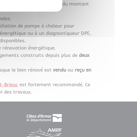
e
(passage de 70 % à 50 % du montant
ales.
stallation de pompe à chaleur pour
ur énergétique ou à un diagnostiqueur DPE.
disponibles.
 rénovation énergétique.
logements construits depuis plus de
deux
rsque le bien rénové est
vendu
ou
reçu en
t-Brieuc
est fortement recommandé. Ce
vi des travaux.