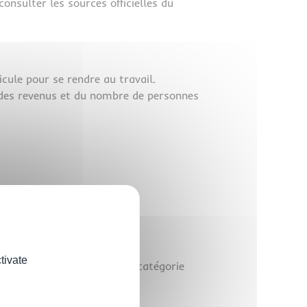
nsulter les sources officielles du
icule pour se rendre au travail.
n des revenus et du nombre de personnes
s fournisseurs d’énergie.
ous auprès des services
s :
tivate
ention, les
ménages aisés
(catégorie