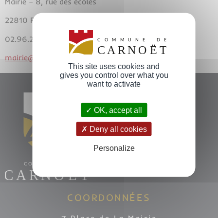
Mairie – 8, rue des écoles
22810 PLOUGONVER
02.96.21.61.64
mairie@plougonver.fr
This site uses cookies and
gives you control over what you
want to activate
OK, accept all
Deny all cookies
Personalize
COORDONNÉES
7 Place de La Mairie