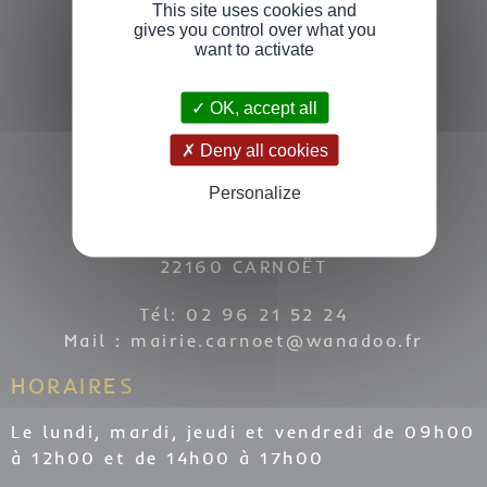
This site uses cookies and
gives you control over what you
want to activate
OK, accept all
Deny all cookies
COORDONNÉES
Personalize
7 Place de La Mairie
22160 CARNOËT
Tél: 02 96 21 52 24
Mail :
mairie.carnoet@wanadoo.fr
HORAIRES
Le lundi, mardi, jeudi et vendredi de 09h00
à 12h00 et de 14h00 à 17h00