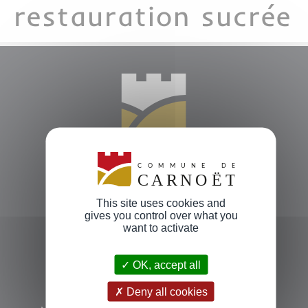
restauration sucrée
This site uses cookies and
COORDONNÉES
gives you control over what you
want to activate
7 Place de La Mairie
22160 CARNOËT
OK, accept all
Deny all cookies
Tél: 02 96 21 52 24